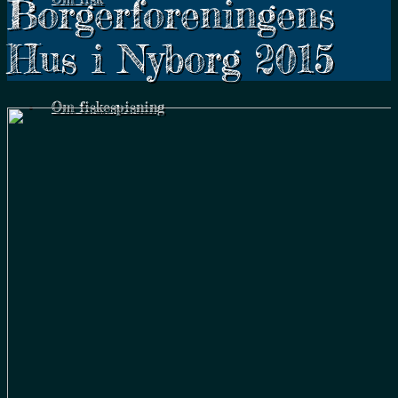
Borgerforeningens
Hus i Nyborg 2015
Om fiskespisning